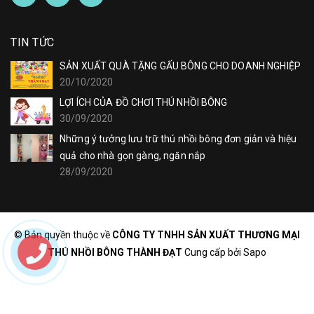
TIN TỨC
SẢN XUẤT QUÀ TẶNG GẤU BÔNG CHO DOANH NGHIỆP
20/10/2020
LỢI ÍCH CỦA ĐỒ CHƠI THÚ NHỒI BÔNG
30/09/2020
Những ý tưởng lưu trữ thú nhồi bông đơn giản và hiệu
quả cho nhà gọn gàng, ngăn nắp
28/09/2020
© Bản quyền thuộc về
CÔNG TY TNHH SẢN XUẤT THƯƠNG MẠI
THÚ NHỒI BÔNG THÀNH ĐẠT
Cung cấp bởi
Sapo