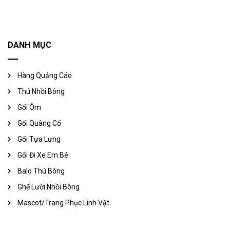
DANH MỤC
Hàng Quảng Cáo
Thú Nhồi Bông
Gối Ôm
Gối Quàng Cổ
Gối Tựa Lưng
Gối Đi Xe Em Bé
Balo Thú Bông
Ghế Lười Nhồi Bông
Mascot/Trang Phục Linh Vật