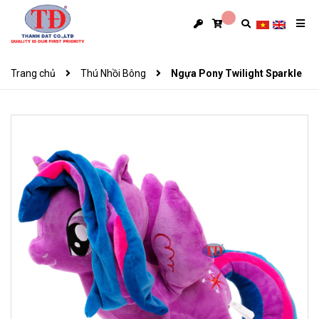
Trang chủ
Thú Nhồi Bông
Ngựa Pony Twilight Sparkle