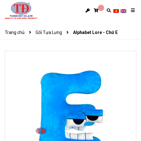
Trang chủ
Gối Tựa Lưng
Alphabet Lore - Chữ E