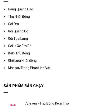
Hàng Quảng Cáo
Thú Nhồi Bông
Gối Ôm
Gối Quàng Cổ
Gối Tựa Lưng
Gối Đi Xe Em Bé
Balo Thú Bông
Ghế Lười Nhồi Bông
Mascot/Trang Phục Linh Vật
SẢN PHẨM BÁN CHẠY
7Eleven - Thú Bông Kem Thỏ