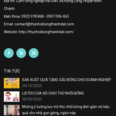
Địa chỉ: Cụm công nghiệp Hải Sơn, Xã Hưng Long, Huyện Bình
Chánh
Điện thoại:
0923 978 868
-
0907 096 465
Email: contact@thunhoibongthanhdat.com
Website: http://thunhoibongthanhdat.com/
TIN TỨC
SẢN XUẤT QUÀ TẶNG GẤU BÔNG CHO DOANH NGHIỆP
20/10/2020
LỢI ÍCH CỦA ĐỒ CHƠI THÚ NHỒI BÔNG
30/09/2020
Những ý tưởng lưu trữ thú nhồi bông đơn giản và hiệu
quả cho nhà gọn gàng, ngăn nắp