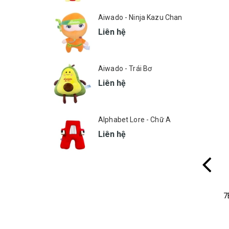
Aiwado - Ninja Kazu Chan
Liên hệ
Aiwado - Trái Bơ
Liên hệ
Alphabet Lore - Chữ A
Liên hệ
7Eleven - Thú Bông Kem Heo
7
MSP: 526