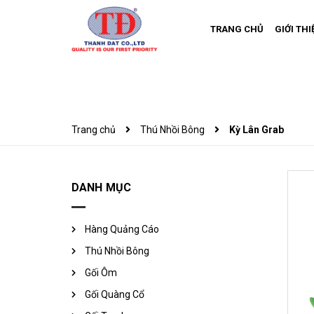
TRANG CHỦ
GIỚI THI
Trang chủ
Thú Nhồi Bông
Kỳ Lân Grab
DANH MỤC
Hàng Quảng Cáo
Thú Nhồi Bông
Gối Ôm
Gối Quàng Cổ