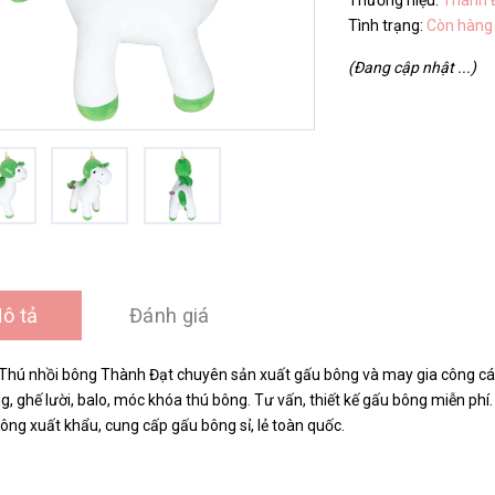
Thương hiệu:
Thành 
Tình trạng:
Còn hàng
(Đang cập nhật ...)
ô tả
Đánh giá
Thú nhồi bông Thành Đạt chuyên sản xuất gấu bông và may gia công các 
g, ghế lười, balo, móc khóa thú bông. Tư vấn, thiết kế gấu bông miễn p
ông xuất khẩu, cung cấp gấu bông sỉ, lẻ toàn quốc.