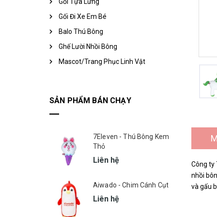
Gối Tựa Lưng
Gối Đi Xe Em Bé
Balo Thú Bông
Ghế Lười Nhồi Bông
Mascot/Trang Phục Linh Vật
SẢN PHẨM BÁN CHẠY
7Eleven - Thú Bông Kem
M
Thỏ
Liên hệ
Công ty 
nhồi bôn
Aiwado - Chim Cánh Cụt
và gấu b
Liên hệ