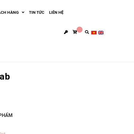
ÁCH HÀNG
TIN TỨC
LIÊN HỆ
rab
 PHẨM