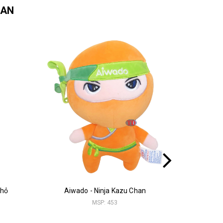
UAN
Thỏ
Aiwado - Ninja Kazu Chan
Alp
MSP: 453