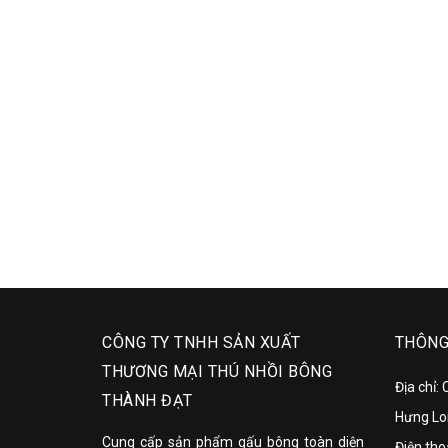
Liên hệ
CÔNG TY TNHH SẢN XUẤT
THÔNG 
THƯƠNG MẠI THÚ NHỒI BÔNG
Địa chỉ:
THÀNH ĐẠT
Hưng Lo
Cung cấp sản phẩm gấu bông toàn diện
Điện tho