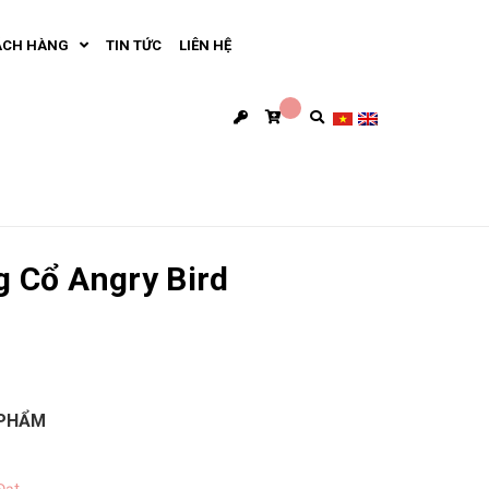
ÁCH HÀNG
TIN TỨC
LIÊN HỆ
g Cổ Angry Bird
 PHẨM