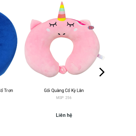
Cổ Trơn
Gối Quàng Cổ Kỳ Lân
Gối Quà
MSP: 256
Liên hệ