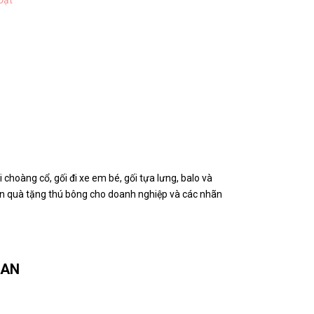
Đạt
hoàng cổ, gối đi xe em bé, gối tựa lưng, balo và
vấn quà tặng thú bông cho doanh nghiệp và các nhãn
UAN