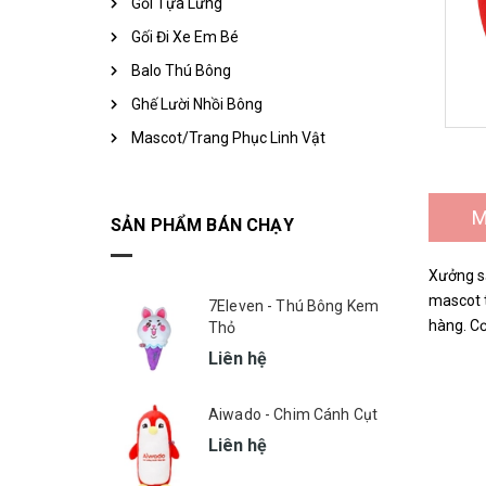
Gối Tựa Lưng
Gối Đi Xe Em Bé
Balo Thú Bông
Ghế Lười Nhồi Bông
Mascot/Trang Phục Linh Vật
M
SẢN PHẨM BÁN CHẠY
Xưởng sả
mascot t
7Eleven - Thú Bông Kem
hàng. Cơ
Thỏ
Liên hệ
Aiwado - Chim Cánh Cụt
Liên hệ