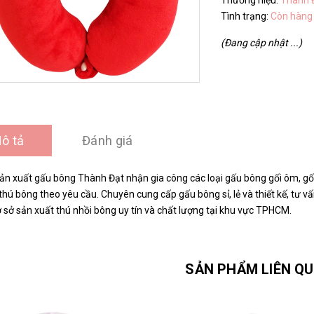
Thương hiệu:
Thành 
Tình trạng:
Còn hàng
(Đang cập nhật ...)
ô tả
Đánh giá
n xuất gấu bông Thành Đạt nhận gia công các loại gấu bông gối ôm, gối c
hú bông theo yêu cầu. Chuyên cung cấp gấu bông sỉ, lẻ và thiết kế, tư 
 sở sản xuất thú nhồi bông uy tín và chất lượng tại khu vực TPHCM.
SẢN PHẨM LIÊN Q