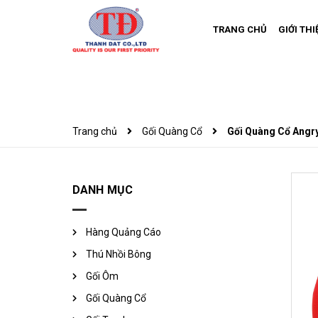
TRANG CHỦ
GIỚI THI
Trang chủ
Gối Quàng Cổ
Gối Quàng Cổ Angry
DANH MỤC
Hàng Quảng Cáo
Thú Nhồi Bông
Gối Ôm
Gối Quàng Cổ