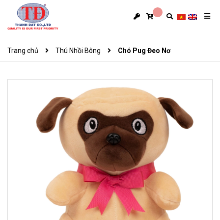
Trang chủ
Thú Nhồi Bông
Chó Pug Đeo Nơ