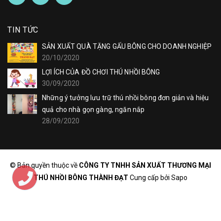
TIN TỨC
SẢN XUẤT QUÀ TẶNG GẤU BÔNG CHO DOANH NGHIỆP
20/10/2020
LỢI ÍCH CỦA ĐỒ CHƠI THÚ NHỒI BÔNG
30/09/2020
Những ý tưởng lưu trữ thú nhồi bông đơn giản và hiệu
quả cho nhà gọn gàng, ngăn nắp
28/09/2020
© Bản quyền thuộc về
CÔNG TY TNHH SẢN XUẤT THƯƠNG MẠI
THÚ NHỒI BÔNG THÀNH ĐẠT
Cung cấp bởi
Sapo