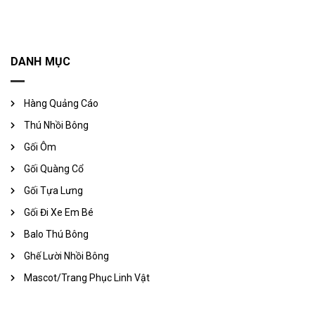
DANH MỤC
Hàng Quảng Cáo
Thú Nhồi Bông
Gối Ôm
Gối Quàng Cổ
Gối Tựa Lưng
Gối Đi Xe Em Bé
Balo Thú Bông
Ghế Lười Nhồi Bông
Mascot/Trang Phục Linh Vật