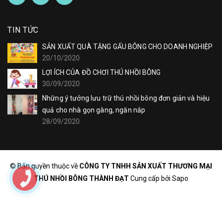
TIN TỨC
SẢN XUẤT QUÀ TẶNG GẤU BÔNG CHO DOANH NGHIỆP
20/10/2020
LỢI ÍCH CỦA ĐỒ CHƠI THÚ NHỒI BÔNG
30/09/2020
Những ý tưởng lưu trữ thú nhồi bông đơn giản và hiệu
quả cho nhà gọn gàng, ngăn nắp
28/09/2020
© Bản quyền thuộc về
CÔNG TY TNHH SẢN XUẤT THƯƠNG MẠI
THÚ NHỒI BÔNG THÀNH ĐẠT
Cung cấp bởi
Sapo