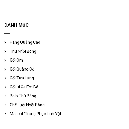
DANH MỤC
Hàng Quảng Cáo
Thú Nhồi Bông
Gối Ôm
Gối Quàng Cổ
Gối Tựa Lưng
Gối Đi Xe Em Bé
Balo Thú Bông
Ghế Lười Nhồi Bông
Mascot/Trang Phục Linh Vật