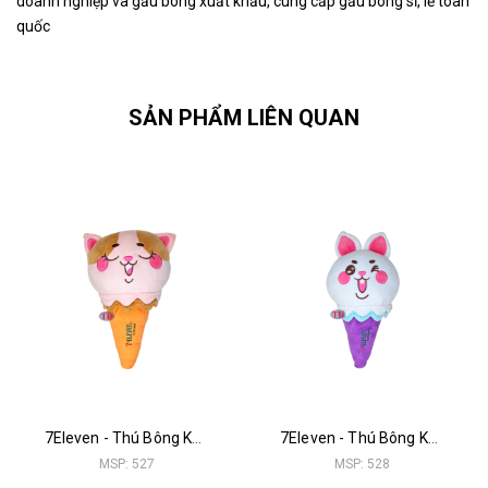
doanh nghiệp và gấu bông xuất khẩu, cung cấp gấu bông sỉ, lẻ toàn
quốc
SẢN PHẨM LIÊN QUAN
7Eleven - Thú Bông Kem Mèo
7Eleven - Thú Bông Kem Thỏ
MSP: 527
MSP: 528