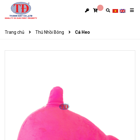
Trang chủ
Thú Nhồi Bông
Cá Heo