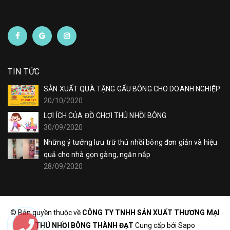
TIN TỨC
SẢN XUẤT QUÀ TẶNG GẤU BÔNG CHO DOANH NGHIỆP
20/10/2020
LỢI ÍCH CỦA ĐỒ CHƠI THÚ NHỒI BÔNG
30/09/2020
Những ý tưởng lưu trữ thú nhồi bông đơn giản và hiệu
quả cho nhà gọn gàng, ngăn nắp
28/09/2020
© Bản quyền thuộc về
CÔNG TY TNHH SẢN XUẤT THƯƠNG MẠI
THÚ NHỒI BÔNG THÀNH ĐẠT
Cung cấp bởi
Sapo