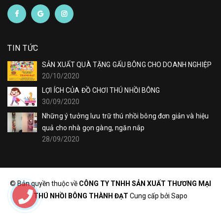
TIN TỨC
SẢN XUẤT QUÀ TẶNG GẤU BÔNG CHO DOANH NGHIỆP
20/10/2020
LỢI ÍCH CỦA ĐỒ CHƠI THÚ NHỒI BÔNG
30/09/2020
Những ý tưởng lưu trữ thú nhồi bông đơn giản và hiệu
quả cho nhà gọn gàng, ngăn nắp
28/09/2020
© Bản quyền thuộc về
CÔNG TY TNHH SẢN XUẤT THƯƠNG MẠI
THÚ NHỒI BÔNG THÀNH ĐẠT
Cung cấp bởi
Sapo