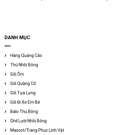
DANH MỤC
Hàng Quảng Cáo
Thú Nhồi Bông
Gối Ôm
Gối Quàng Cổ
Gối Tựa Lưng
Gối Đi Xe Em Bé
Balo Thú Bông
Ghế Lười Nhồi Bông
Mascot/Trang Phục Linh Vật