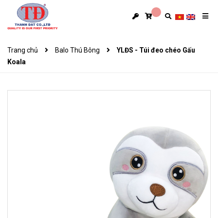
Trang chủ
Balo Thú Bông
YLĐS - Túi đeo chéo Gấu
Koala