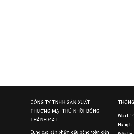
Liên hệ
CÔNG TY TNHH SẢN XUẤT
THÔNG 
THƯƠNG MẠI THÚ NHỒI BÔNG
Địa chỉ:
THÀNH ĐẠT
Hưng Lo
Cung cấp sản phẩm gấu bông toàn diện
Điện tho