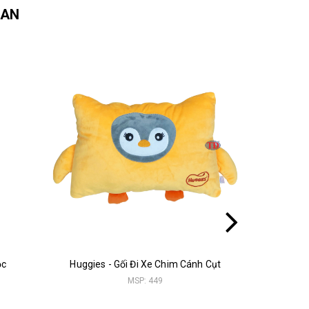
UAN
ộc
Huggies - Gối Đi Xe Chim Cánh Cụt
H
MSP: 449