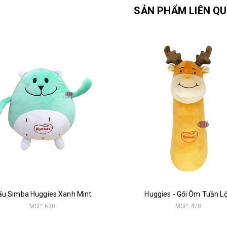
SẢN PHẨM LIÊN Q
ấu Simba Huggies Xanh Mint
Huggies - Gối Ôm Tuần L
MSP: 630
MSP: 478