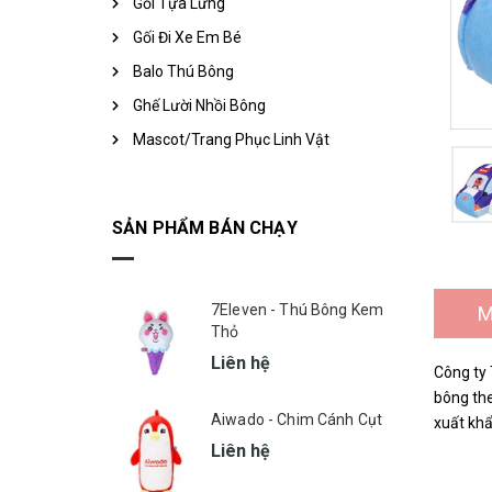
Gối Tựa Lưng
Gối Đi Xe Em Bé
Balo Thú Bông
Ghế Lười Nhồi Bông
Mascot/Trang Phục Linh Vật
SẢN PHẨM BÁN CHẠY
7Eleven - Thú Bông Kem
M
Thỏ
Liên hệ
Công ty 
bông the
Aiwado - Chim Cánh Cụt
xuất khẩ
Liên hệ