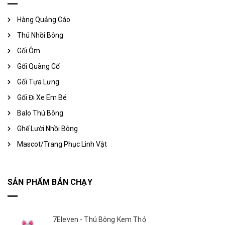
Hàng Quảng Cáo
Thú Nhồi Bông
Gối Ôm
Gối Quàng Cổ
Gối Tựa Lưng
Gối Đi Xe Em Bé
Balo Thú Bông
Ghế Lười Nhồi Bông
Mascot/Trang Phục Linh Vật
SẢN PHẨM BÁN CHẠY
7Eleven - Thú Bông Kem Thỏ