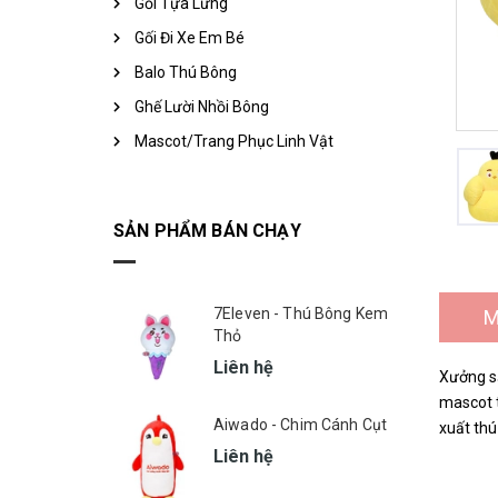
Gối Tựa Lưng
Gối Đi Xe Em Bé
Balo Thú Bông
Ghế Lười Nhồi Bông
Mascot/Trang Phục Linh Vật
SẢN PHẨM BÁN CHẠY
7Eleven - Thú Bông Kem
M
Thỏ
Liên hệ
Xưởng sả
mascot t
Aiwado - Chim Cánh Cụt
xuất thú
Liên hệ