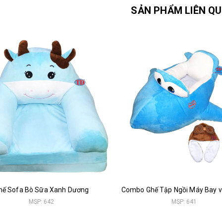
SẢN PHẨM LIÊN Q
hế Sofa Bò Sữa Xanh Dương
MSP: 642
MSP: 641