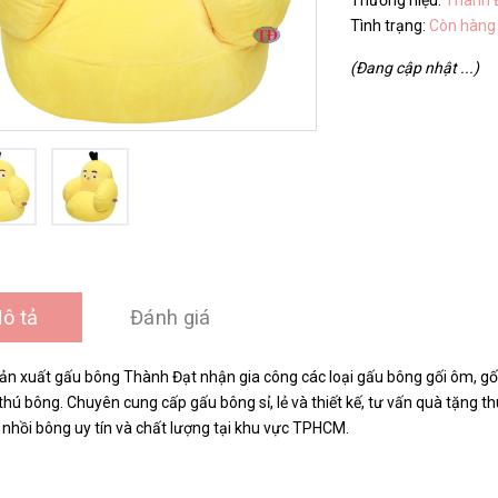
Thương hiệu:
Thành 
Tình trạng:
Còn hàng
(Đang cập nhật ...)
ô tả
Đánh giá
n xuất gấu bông Thành Đạt nhận gia công các loại gấu bông gối ôm, gối c
hú bông. Chuyên cung cấp gấu bông sỉ, lẻ và thiết kế, tư vấn quà tặng 
 nhồi bông uy tín và chất lượng tại khu vực TPHCM.