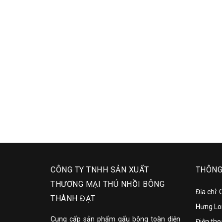
Liên hệ
CÔNG TY TNHH SẢN XUẤT
THÔNG 
THƯƠNG MẠI THÚ NHỒI BÔNG
Địa chỉ:
THÀNH ĐẠT
Hưng Lo
Cung cấp sản phẩm gấu bông toàn diện
Điện tho