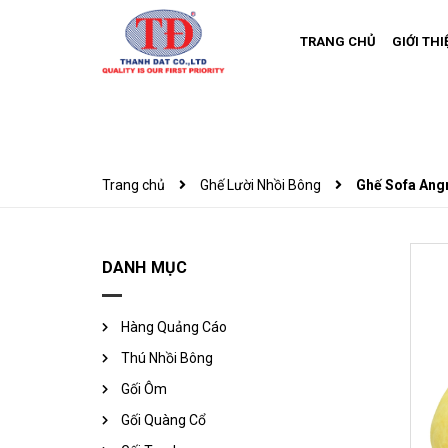
TRANG CHỦ
GIỚI THI
Trang chủ
Ghế Lười Nhồi Bông
Ghế Sofa Ang
DANH MỤC
Hàng Quảng Cáo
Thú Nhồi Bông
Gối Ôm
Gối Quàng Cổ