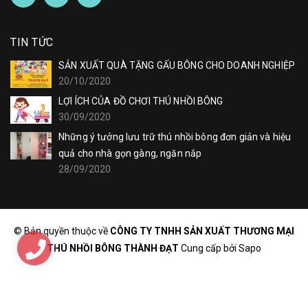
TIN TỨC
SẢN XUẤT QUÀ TẶNG GẤU BÔNG CHO DOANH NGHIỆP
20/10/2020
LỢI ÍCH CỦA ĐỒ CHƠI THÚ NHỒI BÔNG
30/09/2020
Những ý tưởng lưu trữ thú nhồi bông đơn giản và hiệu
quả cho nhà gọn gàng, ngăn nắp
28/09/2020
© Bản quyền thuộc về
CÔNG TY TNHH SẢN XUẤT THƯƠNG MẠI
THÚ NHỒI BÔNG THÀNH ĐẠT
Cung cấp bởi
Sapo