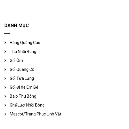
DANH MỤC
Hàng Quảng Cáo
Thú Nhồi Bông
Gối Ôm
Gối Quàng Cổ
Gối Tựa Lưng
Gối Đi Xe Em Bé
Balo Thú Bông
Ghế Lười Nhồi Bông
Mascot/Trang Phục Linh Vật