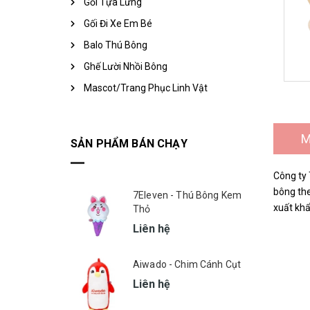
Gối Tựa Lưng
Gối Đi Xe Em Bé
Balo Thú Bông
Ghế Lười Nhồi Bông
Mascot/Trang Phục Linh Vật
M
SẢN PHẨM BÁN CHẠY
Công ty 
bông the
7Eleven - Thú Bông Kem
xuất khẩ
Thỏ
Liên hệ
Aiwado - Chim Cánh Cụt
Liên hệ