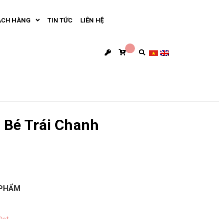
ÁCH HÀNG
TIN TỨC
LIÊN HỆ
 Bé Trái Chanh
 PHẨM