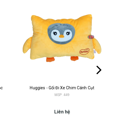
ộc
Huggies - Gối Đi Xe Chim Cánh Cụt
H
MSP: 449
Liên hệ