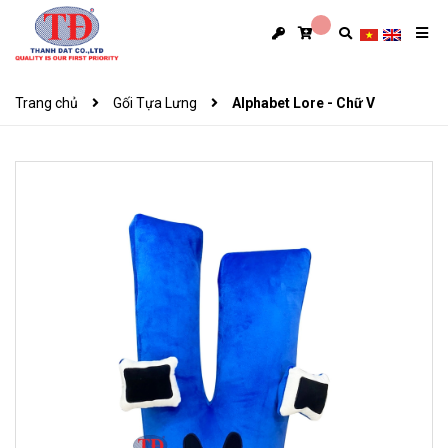
Trang chủ
Gối Tựa Lưng
Alphabet Lore - Chữ V