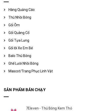
Hàng Quảng Cáo
Thú Nhồi Bông
Gối Ôm
Gối Quàng Cổ
Gối Tựa Lưng
Gối Đi Xe Em Bé
Balo Thú Bông
Ghế Lười Nhồi Bông
Mascot/Trang Phục Linh Vật
SẢN PHẨM BÁN CHẠY
7Eleven - Thú Bông Kem Thỏ